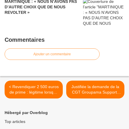
MARTINIQUE : « NOUS N’AVONS PAS
D’AUTRE CHOIX QUE DE NOUS
REVOLTER »
Commentaires
Ajouter un commentaire
< Revendiquer 2 500 euros
Justifiée la demande de la
de prime : légitime lorsque
CGT Groupama Supports
les résultats Groupama
et Services d'une prime
sont à 368 millions d'euros
exceptionnelle de 2 500
euros !!! >
Hébergé par Overblog
Top articles