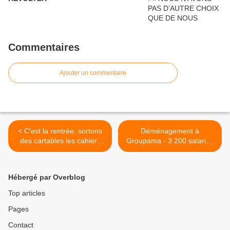
Commentaires
Ajouter un commentaire
< C'est la rentrée, sortons
Déménagement à
des cartables les cahiers
Groupama - 3 200 salariés
revendicatifs, mobilisons-
seraient déplacés sur
nous le jeudi 15 septembre
Nanterre entre 2017 et
!!
2021 !! >
Hébergé par Overblog
Top articles
Pages
Contact