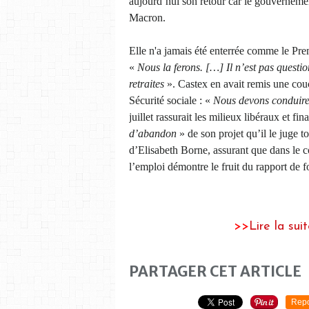
aujourd’hui son retour car le gouvernem
Macron.
Elle n'a jamais été enterrée comme le Prem
«
Nous la ferons. […] Il n’est pas questio
retraites
». Castex en avait remis une cou
Sécurité sociale : «
Nous devons conduir
juillet rassurait les milieux libéraux et fin
d’abandon
» de son projet qu’il le juge t
d’Elisabeth Borne, assurant que dans le con
l’emploi démontre le fruit du rapport de 
>>
Lire la sui
PARTAGER CET ARTICLE
Repo