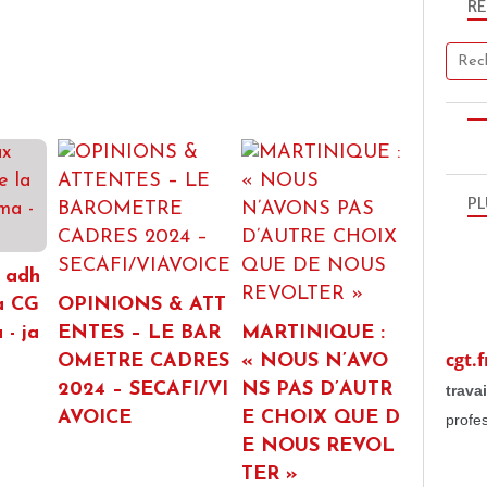
R
PL
 adh
la CG
OPINIONS & ATT
- ja
ENTES – LE BAR
MARTINIQUE :
cgt.f
OMETRE CADRES
« NOUS N’AVO
2024 – SECAFI/VI
NS PAS D’AUTR
travai
AVOICE
E CHOIX QUE D
profe
E NOUS REVOL
TER »