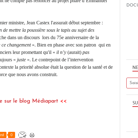
ent ne compte pas renoncer au projet phare d’Emmanuel
DOC
ier ministre, Jean Castex l'assurait début septembre :
n de mettre la poussière sous le tapis au sujet des
che dans un discours lors du 75e anniversaire de la
e ce changement
». Bien en phase avec son patron qui en
anciers leur promettant qu'il «
il n’y
(aurait)
pas
oujours «
juste
». Le contrepoint de l’intervention
texte la priorité absolue était la question de la santé et de
N
force que nous avons construit.
te sur le blog Médiapart
<<
SU
st
0