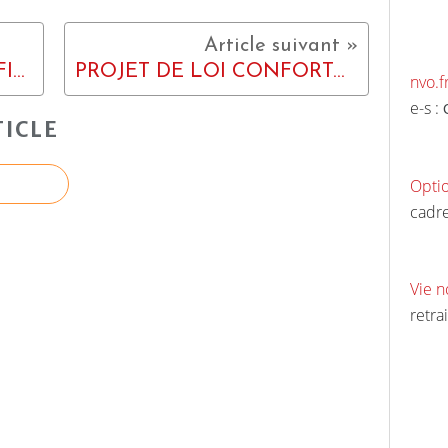
LE COÛT DE L'ÉVASION FISCALE S'ÉLÈVE À 17 MILLIARDS D'EUROS
PROJET DE LOI CONFORTANT LES PRINCIPES RÉPUBLICAINS : LA LIBERTÉ DE CONSCIENCE MENACÉE
nvo.f
e-s :
ICLE
Opti
cadre
Vie n
retrai