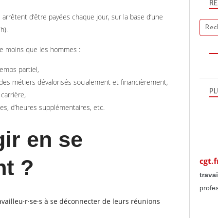
R
 arrêtent d’être payées chaque jour, sur la base d’une
h).
de moins que les hommes :
temps partiel,
des métiers dévalorisés socialement et financièrement,
PL
carrière,
es, d’heures supplémentaires, etc.
ir en se
t ?
cgt.f
travai
profe
availleu·r·se·s à se déconnecter de leurs réunions