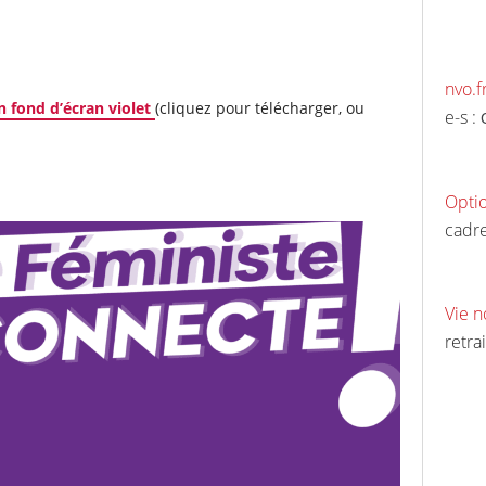
nvo.f
n fond d’écran violet
(cliquez pour télécharger, ou
e-s :
Opti
cadre
Vie n
retrai