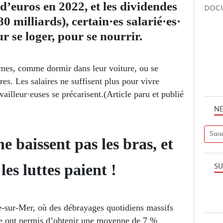
 d’euros en 2022, et les dividendes
DOC
0 milliards), certain·es salarié·es·
r se loger, pour se nourrir.
rêmes, comme dormir dans leur voiture, ou se
es. Les salaires ne suffisent plus pour vivre
ailleur·euses se précarisent.(Article paru et publié
N
ne baissent pas les bras, et
les luttes paient !
SU
e-sur-Mer, où des débrayages quotidiens massifs
e ont permis d’obtenir une moyenne de 7 %