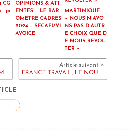
la CG
OPINIONS & ATT
- ja
ENTES – LE BAR
MARTINIQUE :
OMETRE CADRES
« NOUS N’AVO
2024 – SECAFI/VI
NS PAS D’AUTR
AVOICE
E CHOIX QUE D
E NOUS REVOL
TER »
LA LUTTE CONTINUE : AMPLIFIONS LES MOBILISATIONS ET LES GRÈVES
FRANCE TRAVAIL, LE NOUVEAU NOM DE LA CASSE SOCIALE
ICLE