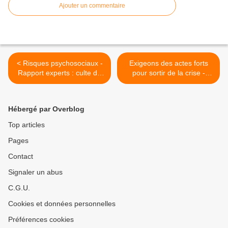
Ajouter un commentaire
< Risques psychosociaux -
Exigeons des actes forts
Rapport experts : culte de
pour sortir de la crise -
la baronnie, pilotage RH en
Sécurité sociale
questions, management
professionnelle, formation,
potentiellement pathogène,
investissement, politique
Hébergé par Overblog
entraves organisationnelles
industrielle, service public,
mobilité (4 pages)
salaires, démocratie sociale
Top articles
(4 pages) >
Pages
Contact
Signaler un abus
C.G.U.
Cookies et données personnelles
Préférences cookies