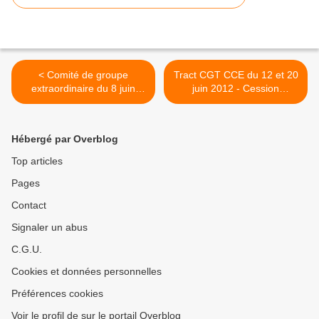
< Comité de groupe
Tract CGT CCE du 12 et 20
extraordinaire du 8 juin
juin 2012 - Cession
2012 - 5 pages -
Groupama Seguros, accord
Gouvernance, plan de
intéressement, plan de
départ volontaires, cessions
départ volontaire, outil paie,
Hébergé par Overblog
d'activités, situation
bilan social >
financière
Top articles
Pages
Contact
Signaler un abus
C.G.U.
Cookies et données personnelles
Préférences cookies
Voir le profil de sur le portail Overblog