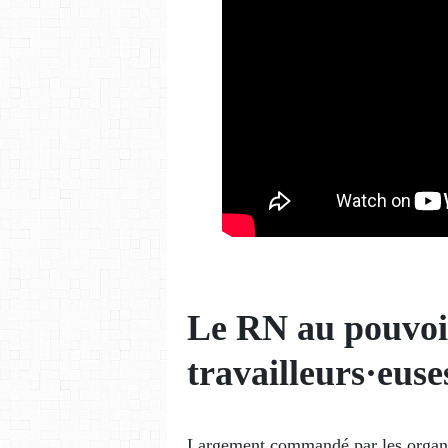
Le RN au pouvoir
travailleurs·euse
Largement commandé par les organis