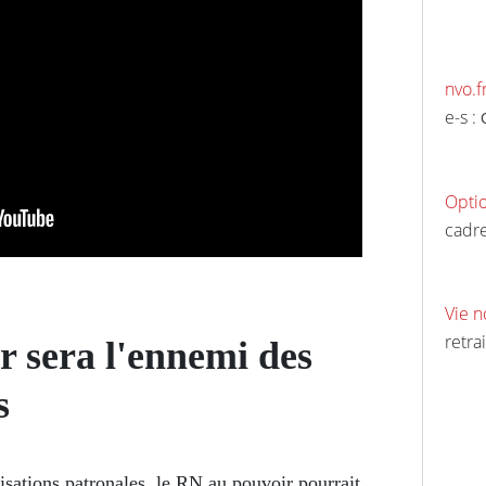
nvo.f
e-s :
Opti
cadre
Vie n
retrai
 sera l'ennemi des
s
ations patronales, le RN au pouvoir pourrait