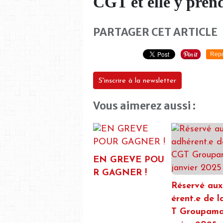
CGT et elle y prend
PARTAGER CET ARTICLE
Repo
S'inscrire à la newsletter
Vous aimerez aussi :
EN GREVE POU
R GAGNER !
Réservé aux
érent.e de 
T Groupama 