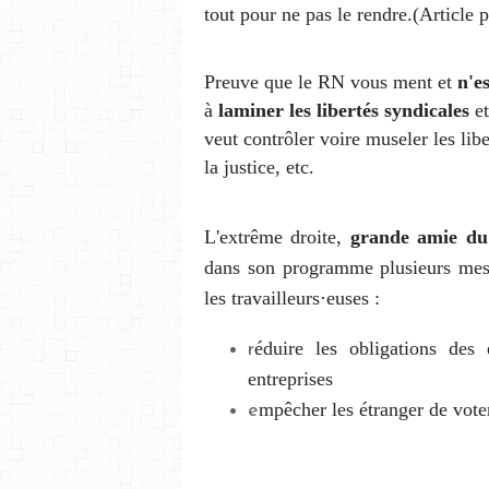
tout pour ne pas le rendre.(Article p
Preuve que le RN vous ment et
n'e
à
laminer les libertés syndicales
e
veut contrôler voire museler les lib
la justice, etc.
L'extrême droite,
grande amie du 
dans son programme plusieurs mesur
les travailleurs·euses :
éduire les obligations des
r
entreprises
mpêcher les étranger de voter 
e