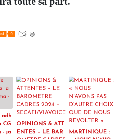
ra toute sa part.
st
0
 adh
la CG
OPINIONS & ATT
- ja
ENTES – LE BAR
MARTINIQUE :